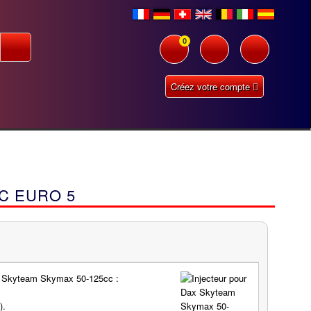
0
Créez votre compte
C EURO 5
ur Skyteam Skymax 50-125cc :
).