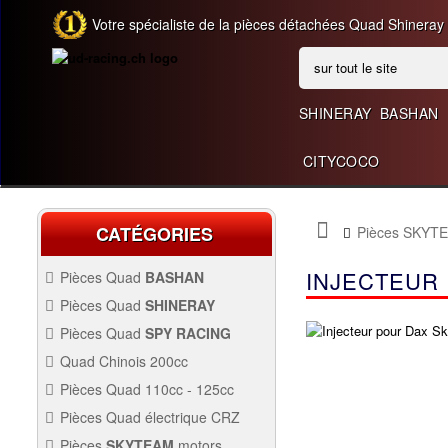
Votre spécialiste de la pièces détachées Quad Shineray
SHINERAY
BASHAN
CITYCOCO
CATÉGORIES
Pièces SKYT
INJECTEUR
Pièces Quad
BASHAN
BASHAN 200CC BS200S3
Pièces Quad
SHINERAY
SHINERAY 150 STE
Pièces Quad
SPY RACING
QUAD SPY250F1
Quad Chinois 200cc
PIÈCES QUAD CHINOIS
Pièces Quad 110cc - 125cc
200CC
SHINERAY 200 ST6A
PIÈCES QUAD 110CC -
Pièces Quad électrique CRZ
125CC
QUAD SPY250F3
Allumage Quad
PIÈCES QUAD
Pièces
SKYTEAM
motors