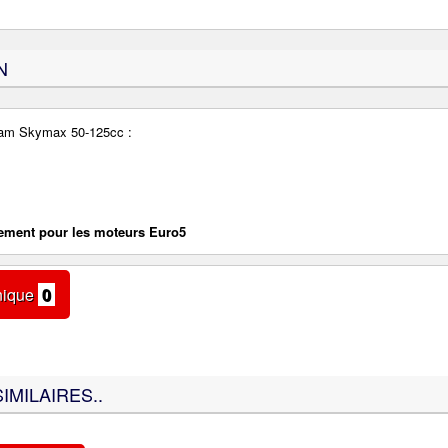
N
eam Skymax 50-125cc :
ment pour les moteurs Euro5
nique
0
IMILAIRES..