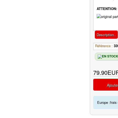
ATTENTION: 
Description..
Référence :
33
79.90EU
Ajoute
Europe :frais 