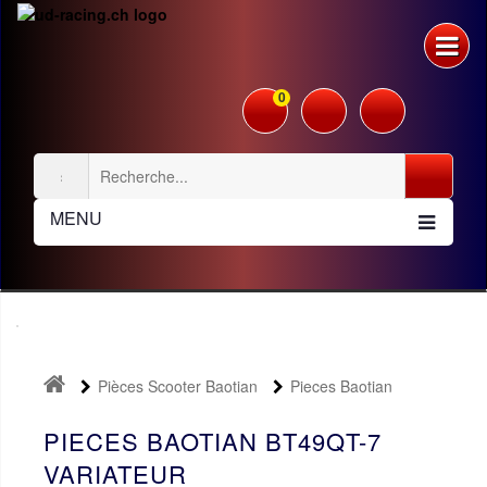
0
MENU
Pièces Scooter Baotian
Pieces Baotian
BT49QT-7
Variateur
PIECES BAOTIAN BT49QT-7
VARIATEUR