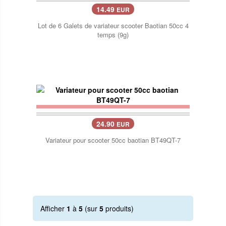
14.49
EUR
Lot de 6 Galets de variateur scooter Baotian 50cc 4
temps (9g)
24.90
EUR
Variateur pour scooter 50cc baotian BT49QT-7
Afficher
1
à
5
(sur
5
produits)