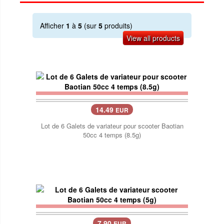
Afficher
1
à
5
(sur
5
produits)
View all products
14.49
EUR
Lot de 6 Galets de variateur pour scooter Baotian
50cc 4 temps (8.5g)
7.90
EUR