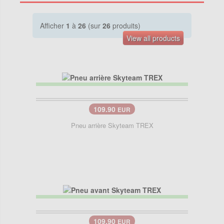
Afficher
1
à
26
(sur
26
produits)
View all products
109.90
EUR
Pneu arrière Skyteam TREX
109.90
EUR