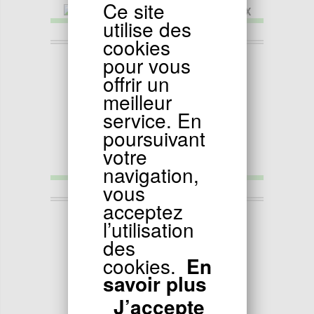
Ce site
utilise des
cookies
96.30
EUR
pour vous
offrir un
Moyeu de roue avant Skyteam T-REX
meilleur
service. En
poursuivant
votre
navigation,
vous
acceptez
2.99
EUR
l’utilisation
Paire de Bouchons de Valves bleu
des
cookies.
En
savoir plus
J’accepte