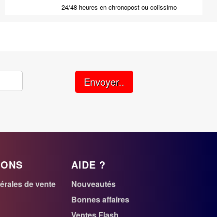
24/48 heures en chronopost ou colissimo
Envoyer..
IONS
AIDE ?
érales de vente
Nouveautés
r
Bonnes affaires
Ventes Flash