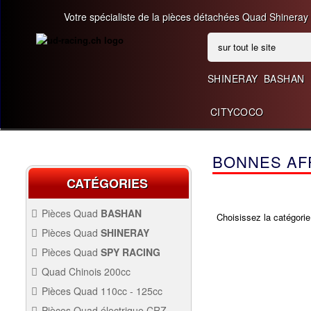
Votre spécialiste de la pièces détachées Quad Shineray
SHINERAY
BASHAN
CITYCOCO
BONNES AFF
CATÉGORIES
Pièces Quad
BASHAN
Choisissez la catégorie
BASHAN 200CC BS200S3
Pièces Quad
SHINERAY
SHINERAY 150 STE
Pièces Quad
SPY RACING
QUAD SPY250F1
Quad Chinois 200cc
PIÈCES QUAD CHINOIS
Pièces Quad 110cc - 125cc
200CC
SHINERAY 200 ST6A
PIÈCES QUAD 110CC -
Pièces Quad électrique CRZ