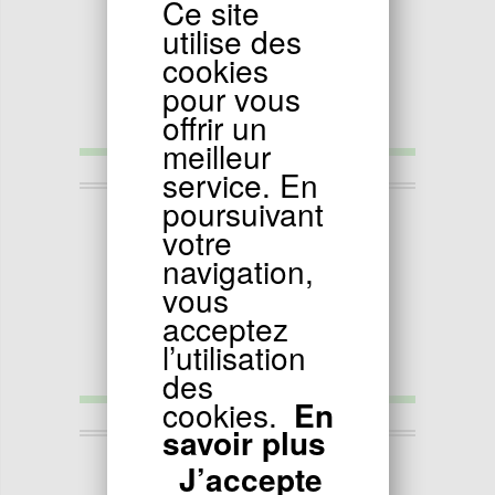
Ce site
utilise des
cookies
pour vous
offrir un
meilleur
service. En
poursuivant
29.90
EUR
votre
Kit piston dirt bike 140 cc ( type 2 )
navigation,
vous
acceptez
l’utilisation
des
cookies.
En
savoir plus
29.90
EUR
J’accepte
Kit piston dirt bike 150 cc (type 1)