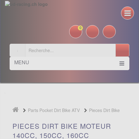
0
MENU
Parts Pocket Dirt Bike ATV
Pieces Dirt Bike
Moteur 140cc, 150cc, 160cc
PIECES DIRT BIKE MOTEUR
140CC, 150CC, 160CC