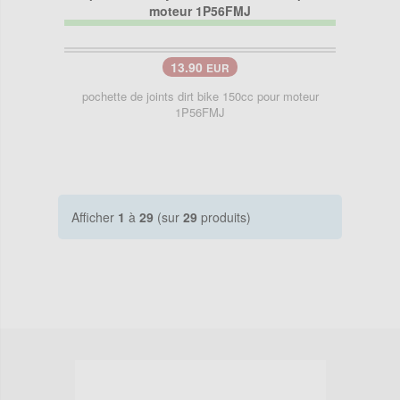
13.90
EUR
pochette de joints dirt bike 150cc pour moteur
1P56FMJ
Afficher
1
à
29
(sur
29
produits)