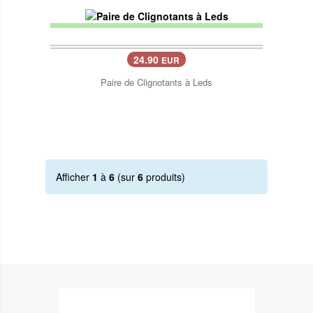
24.90
EUR
Paire de Clignotants à Leds
Afficher
1
à
6
(sur
6
produits)