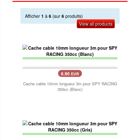
Afficher
1
à
6
(sur
6
produits)
View all products
6.90
EUR
Cache cable 10mm longueur 3m pour SPY RACING
350cc (Blanc)