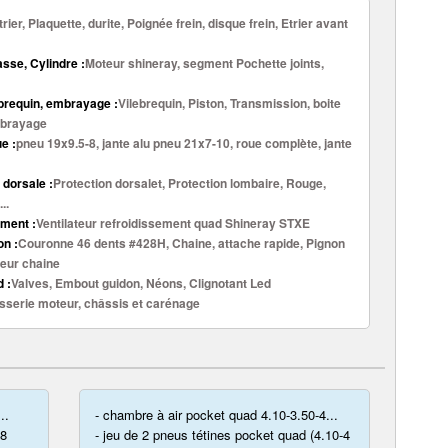
trier, Plaquette, durite, Poignée frein, disque frein, Etrier avant
asse, Cylindre :
Moteur shineray, segment Pochette joints,
ebrequin, embrayage :
Vilebrequin, Piston, Transmission, boite
mbrayage
e :
pneu 19x9.5-8, jante alu pneu 21x7-10, roue complète, jante
 dorsale :
Protection dorsalet, Protection lombaire, Rouge,
..
ment :
Ventilateur refroidissement quad Shineray STXE
n :
Couronne 46 dents #428H, Chaine, attache rapide, Pignon
deur chaine
 :
Valves, Embout guidon, Néons, Clignotant Led
sserie moteur, châssis et carénage
..
- chambre à air pocket quad 4.10-3.50-4...
f8
- jeu de 2 pneus tétines pocket quad (4.10-4