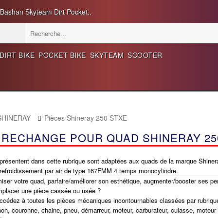
 Bashan Skyteam Dirt Pocket..
DIRT BIKE
POCKET BIKE
SKYTEAM
SCOOTER
 SHINERAY
Pièces Shineray 250 STXE
 RECHANGE POUR QUAD SHINERAY 25
présentent dans cette rubrique sont adaptées aux quads de la marque Shine
 refroidissement par air de type 167FMM 4 temps monocylindre.
iser votre quad, parfaire/améliorer son esthétique, augmenter/booster ses p
mplacer une pièce cassée ou usée ?
ccédez à toutes les pièces mécaniques incontournables classées par rubriqu
non, couronne, chaine, pneu, démarreur, moteur, carburateur, culasse, moteur 