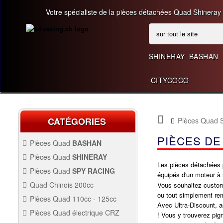
Votre spécialiste de la pièces détachées Quad Shineray
SHINERAY
BASHAN
CITYCOCO
CATÉGORIES
Pièces Quad
PIÈCES DE
Pièces Quad
BASHAN
BASHAN 200CC BS200S3
Pièces Quad
SHINERAY
Les pièces détachées 
SHINERAY 150 STE
Pièces Quad
SPY RACING
équipés d'un moteur à
QUAD SPY250F1
Quad Chinois 200cc
Vous souhaitez custom
PIÈCES QUAD CHINOIS
ou tout simplement re
Pièces Quad 110cc - 125cc
200CC
Avec Ultra-Discount, a
SHINERAY 200 ST6A
PIÈCES QUAD 110CC -
Pièces Quad électrique CRZ
! Vous y trouverez pig
125CC
QUAD SPY250F3
Allumage Quad
PIÈCES QUAD