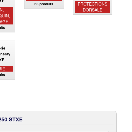
PROTECTIONS
63 produits
N,
DORSALE
QUIN,
AGE
its
RIE
its
250 STXE