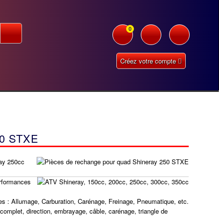
0
Créez votre compte
0 STXE
ray 250cc
erformances
es : Allumage, Carburation, Carénage, Freinage, Pneumatique, etc.
complet, direction, embrayage, câble, carénage, triangle de