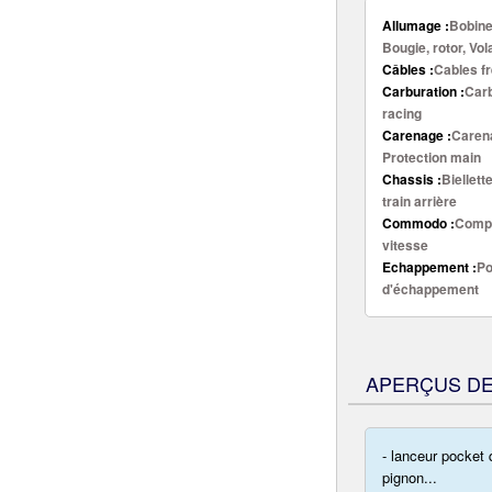
Allumage :
Bobine
Bougie, rotor, Vo
Câbles :
Cables fr
Carburation :
Carb
racing
Carenage :
Carena
Protection main
Chassis :
Biellett
train arrière
Commodo :
Compt
vitesse
Echappement :
Po
d'échappement
APERÇUS DE
- lanceur pocket
pignon...