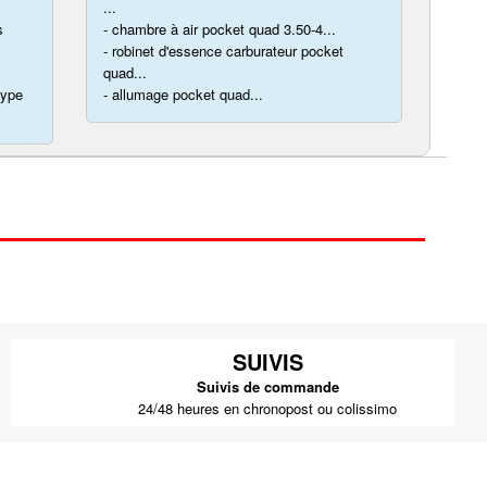
...
s
- chambre à air pocket quad 3.50-4...
- robinet d'essence carburateur pocket
quad...
type
- allumage pocket quad...
SUIVIS
Suivis de commande
24/48 heures en chronopost ou colissimo