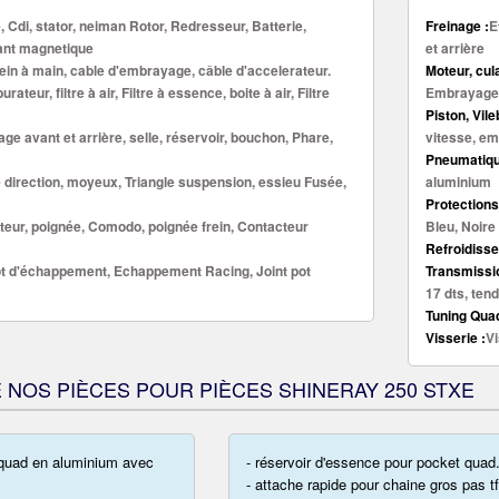
, Cdi, stator, neiman Rotor, Redresseur, Batterie,
Freinage :
E
lant magnetique
et arrière
ein à main, cable d'embrayage, câble d'accelerateur.
Moteur, cul
urateur, filtre à air, Filtre à essence, boite à air, Filtre
Embrayage
Piston, Vil
ge avant et arrière, selle, réservoir, bouchon, Phare,
vitesse, e
Pneumatiqu
e direction, moyeux, Triangle suspension, essieu Fusée,
aluminium
Protections
eur, poignée, Comodo, poignée frein, Contacteur
Bleu, Noire .
Refroidisse
t d'échappement, Echappement Racing, Joint pot
Transmissio
17 dts, ten
Tuning Quad
Visserie :
Vi
 NOS PIÈCES POUR PIÈCES SHINERAY 250 STXE
 quad en aluminium avec
- réservoir d'essence pour pocket quad.
- attache rapide pour chaine gros pas t