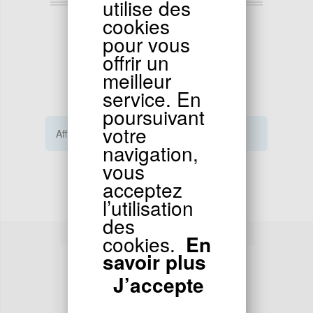
utilise des
23.50
EUR
cookies
pour vous
Cable de starter pour Quad Shineray 300cc
offrir un
meilleur
service. En
poursuivant
votre
Afficher
1
à
6
(sur
6
produits)
navigation,
vous
acceptez
l’utilisation
des
cookies.
En
savoir plus
J’accepte
SERVICE