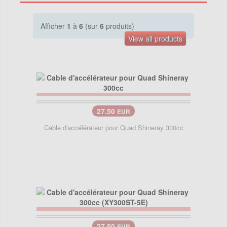
Afficher
1
à
6
(sur
6
produits)
View all products
27.50
EUR
Cable d'accélérateur pour Quad Shineray 300cc
27.50
EUR