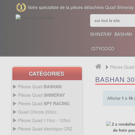
Votre spécialiste de la pièces détachées Quad Shineray
SHINERAY
BASHAN
CITYCOCO
Pièces Qua
CATÉGORIES
BASHAN 30
Pièces Quad
BASHAN
BASHAN 200CC BS200S3
Pièces Quad
SHINERAY
Afficher
1
à
16
(
SHINERAY 150 STE
Pièces Quad
SPY RACING
QUAD SPY250F1
Quad Chinois 200cc
PIÈCES QUAD CHINOIS
Pièces Quad 110cc - 125cc
200CC
SHINERAY 200 ST6A
PIÈCES QUAD 110CC -
Pièces Quad électrique CRZ
125CC
QUAD SPY250F3
Allumage Quad
PIÈCES QUAD