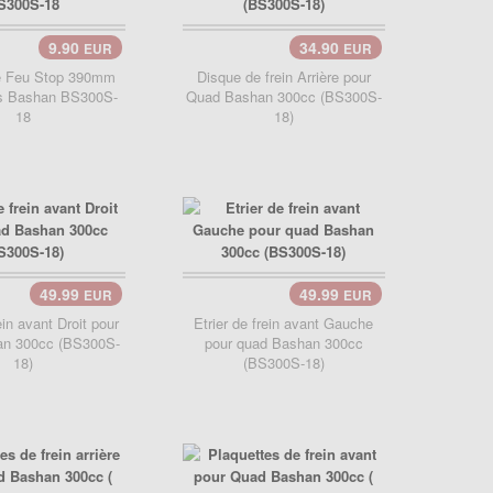
9.90
34.90
EUR
EUR
er..
e Feu Stop 390mm
Disque de frein Arrière pour
s Bashan BS300S-
Quad Bashan 300cc (BS300S-
18
18)
49.99
49.99
EUR
EUR
Panier..
ein avant Droit pour
Etrier de frein avant Gauche
an 300cc (BS300S-
pour quad Bashan 300cc
18)
(BS300S-18)