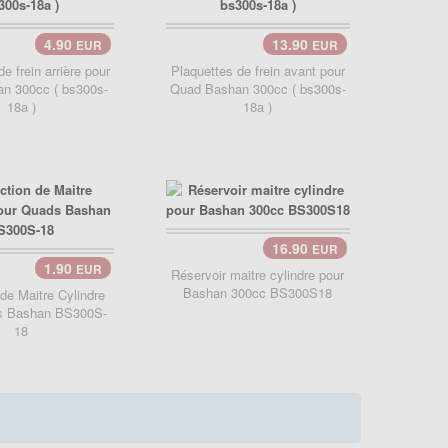
4.90
13.90
EUR
EUR
Panier..
e frein arrière pour
Plaquettes de frein avant pour
n 300cc ( bs300s-
Quad Bashan 300cc ( bs300s-
18a )
18a )
16.90
EUR
Panier..
1.90
EUR
er..
Réservoir maitre cylindre pour
Bashan 300cc BS300S18
 de Maitre Cylindre
s Bashan BS300S-
18