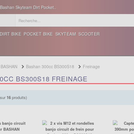
 Bashan Skyteam Dirt Pocket..
DIRT BIKE
POCKET BIKE
SKYTEAM
SCOOTER
d BASHAN
Bashan 300cc BS300S18
Freinage
0CC BS300S18 FREINAGE
sur
16
produits)