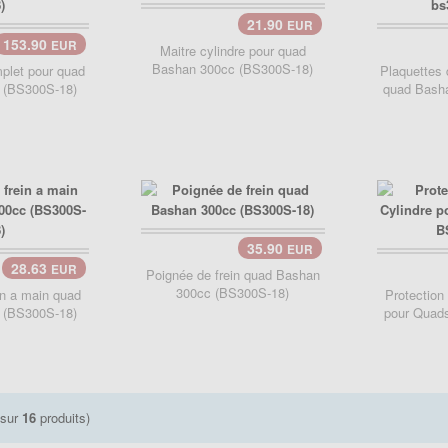
21.90
EUR
Panier..
153.90
EUR
Maitre cylindre pour quad
Bashan 300cc (BS300S-18)
mplet pour quad
Plaquettes d
 (BS300S-18)
quad Basha
35.90
EUR
28.63
EUR
Pani
Poignée de frein quad Bashan
300cc (BS300S-18)
in a main quad
Protection
 (BS300S-18)
pour Quad
sur
16
produits)