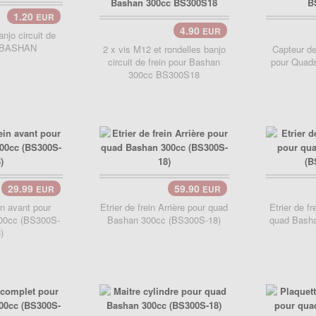
1.20
EUR
4.90
EUR
Panier..
Pani
anjo circuit de
r BASHAN
2 x vis M12 et rondelles banjo
Capteur d
circuit de frein pour Bashan
pour Quad
300cc BS300S18
29.99
59.90
EUR
EUR
Panier..
in avant pour
Etrier de frein Arrière pour quad
Etrier de fr
00cc (BS300S-
Bashan 300cc (BS300S-18)
quad Bash
)