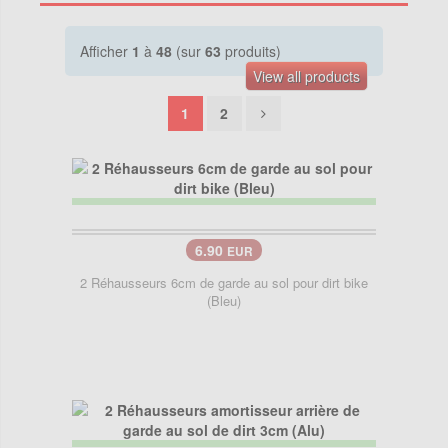
Afficher
1
à
48
(sur
63
produits)
View all products
1
2
6.90
EUR
2 Réhausseurs 6cm de garde au sol pour dirt bike
(Bleu)