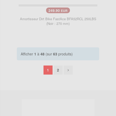
249.90
EUR
Amortisseur Dirt Bike FastAce BFA52RCL 250LBS
(Noir : 270 mm)
Afficher
1
à
48
(sur
63
produits)
1
2