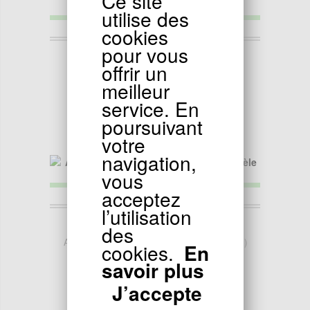
Ce site
utilise des
cookies
pour vous
66.90
EUR
offrir un
Amortisseur Dirt Bike 270mm
meilleur
service. En
poursuivant
votre
navigation,
vous
acceptez
l’utilisation
56.90
EUR
des
Amortisseur Dirt Bike 270mm-11 (modèle 10 )
cookies.
En
savoir plus
J’accepte