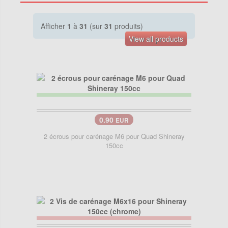
Afficher
1
à
31
(sur
31
produits)
View all products
0.90
EUR
2 écrous pour carénage M6 pour Quad Shineray
150cc