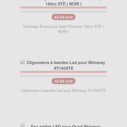
64.90
EUR
Carénage Avant pour quad Shineray 150cc STE (
NOIR )
19.90
EUR
Clignotants à bandes Led pour Shineray XY150STE