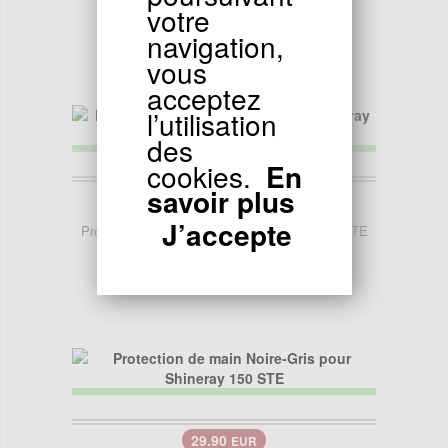
STE
votre
navigation,
vous
acceptez
l’utilisation
des
cookies.
En
savoir plus
24.90
EUR
J’accepte
Protection de main Jaune pour Shineray 150 STE
29.90
EUR