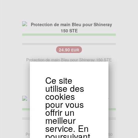
24.90
EUR
Protection de main Bleu pour Shineray 150 STE
Ce site
utilise des
cookies
pour vous
offrir un
meilleur
29.90
service. En
EUR
poursuivant
Protection de main Jaune noir pour Shineray 150