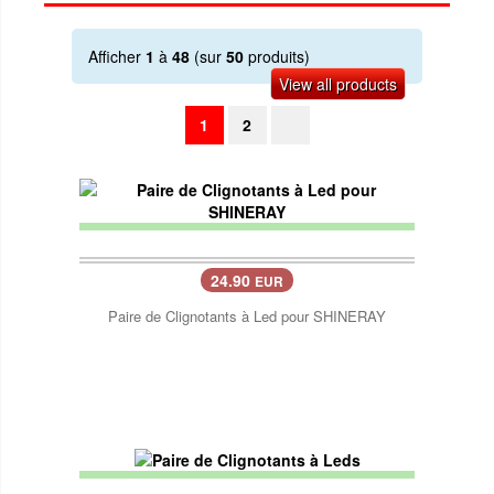
Afficher
1
à
48
(sur
50
produits)
View all products
1
2
24.90
EUR
Paire de Clignotants à Led pour SHINERAY