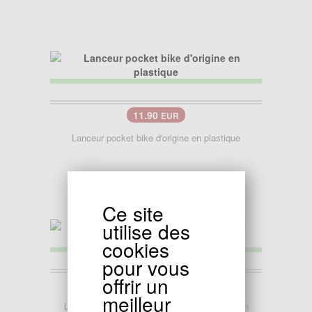
11.90
EUR
Lanceur pocket bike d'origine en plastique
Ce site
utilise des
cookies
pour vous
offrir un
10.90
EUR
meilleur
Lanceur pocket bike en plastique + Pignon en