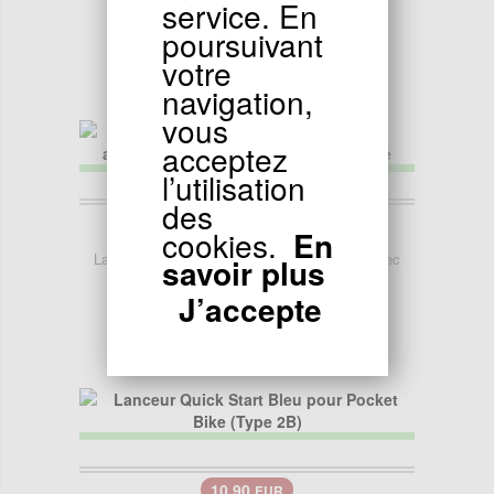
service. En
Aluminium
poursuivant
votre
navigation,
vous
acceptez
l’utilisation
des
13.96
EUR
cookies.
En
Lanceur Poket Bike d'origine en aluminium avec
savoir plus
pignon - Noir graphite
J’accepte
10.90
EUR