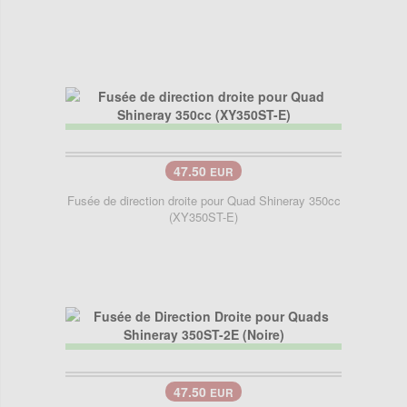
47.50
EUR
Fusée de direction droite pour Quad Shineray 350cc
(XY350ST-E)
47.50
EUR