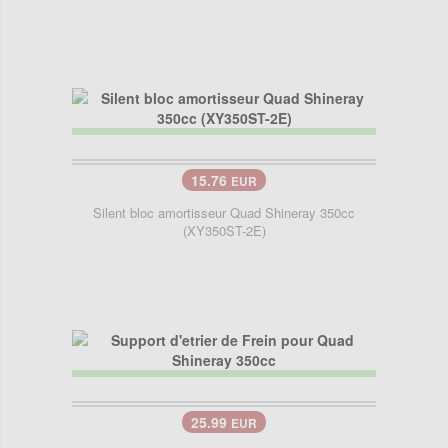
15.76
EUR
Silent bloc amortisseur Quad Shineray 350cc
(XY350ST-2E)
25.99
EUR