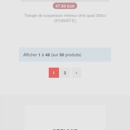
47.50
EUR
Triangle de suspension inferieur droit quad 350cc
(XY350ST-E)
Afficher
1
à
48
(sur
50
produits)
1
2