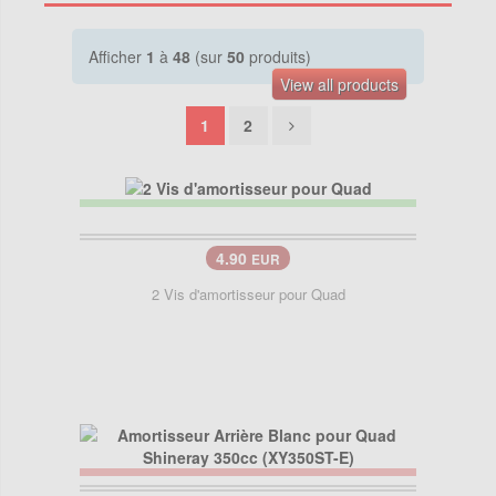
Afficher
1
à
48
(sur
50
produits)
View all products
1
2
4.90
EUR
2 Vis d'amortisseur pour Quad