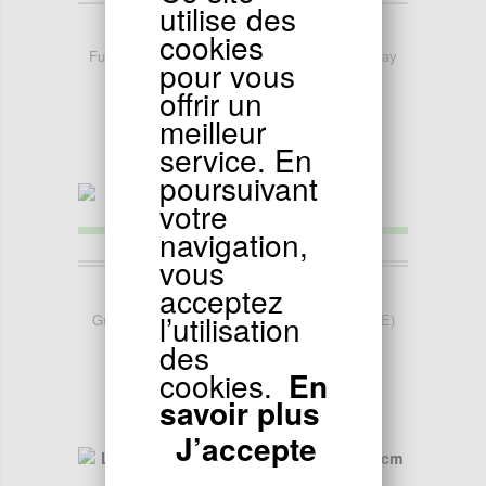
utilise des
47.50
EUR
cookies
Fusée de Direction Gauche pour Quads Shineray
pour vous
350ST-2E (Noire)
offrir un
meilleur
service. En
poursuivant
votre
navigation,
vous
47.75
EUR
acceptez
l’utilisation
Guidon pour Quad Shineray 350cc (XY350ST-E)
des
cookies.
En
savoir plus
J’accepte