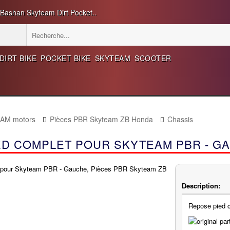
 Bashan Skyteam Dirt Pocket..
DIRT BIKE
POCKET BIKE
SKYTEAM
SCOOTER
EAM motors
Pièces PBR Skyteam ZB Honda
Chassis
ED COMPLET POUR SKYTEAM PBR - G
Description:
Repose pied 