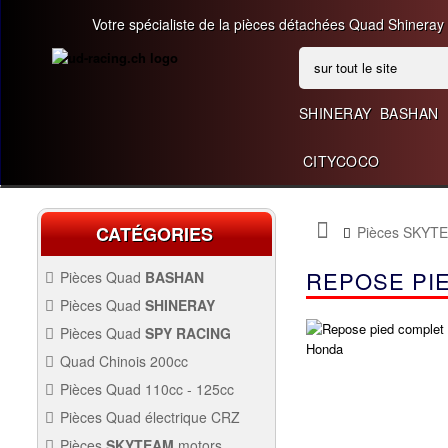
Votre spécialiste de la pièces détachées Quad Shineray
SHINERAY
BASHAN
CITYCOCO
CATÉGORIES
Pièces SKYT
REPOSE PI
Pièces Quad
BASHAN
BASHAN 200CC BS200S3
Pièces Quad
SHINERAY
SHINERAY 150 STE
Pièces Quad
SPY RACING
QUAD SPY250F1
Quad Chinois 200cc
PIÈCES QUAD CHINOIS
Pièces Quad 110cc - 125cc
200CC
SHINERAY 200 ST6A
PIÈCES QUAD 110CC -
Pièces Quad électrique CRZ
125CC
QUAD SPY250F3
Allumage Quad
PIÈCES QUAD
Pièces
SKYTEAM
motors