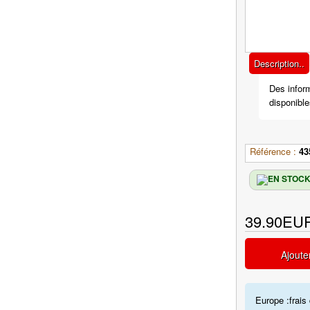
Description..
Des infor
disponible
Référence :
43
39.90EU
Ajoute
Europe :frais 