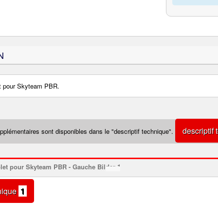
N
t pour Skyteam PBR.
descriptif
pplémentaires sont disponibles dans le "descriptif technique".
nique
1