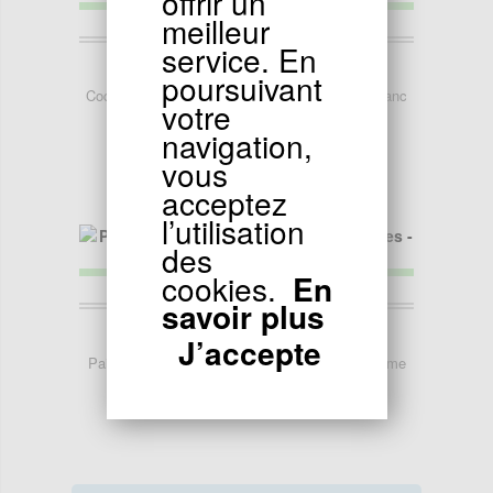
offrir un
meilleur
service. En
39.90
EUR
poursuivant
Coque hoverboard 10 pouces type 2 - noir et blanc
votre
navigation,
vous
acceptez
l’utilisation
des
cookies.
En
savoir plus
16.90
EUR
J’accepte
Paire d'enjoliveur hoverboard 10 pouces - Flamme