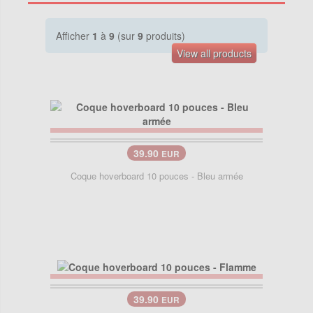
Afficher
1
à
9
(sur
9
produits)
View all products
39.90
EUR
Coque hoverboard 10 pouces - Bleu armée
39.90
EUR