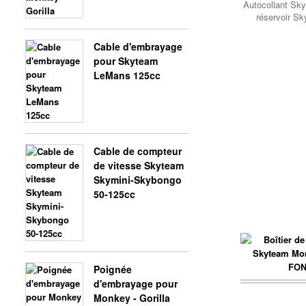
Autocollant Sk
SHINERAY 250 STIXE ST9E
réservoir Sky
Cable d'embrayage
pour Skyteam
LeMans 125cc
SHINERAY 250 STXE
SHINERAY 300CC
Cable de compteur
de vitesse Skyteam
Skymini-Skybongo
50-125cc
SHINERAY 350CC
Poignée
d'embrayage pour
Panier..
Monkey - Gorilla