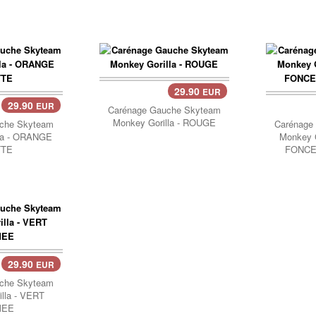
29.90
EUR
Panier..
29.90
EUR
Carénage Gauche Skyteam
Monkey Gorilla - ROUGE
che Skyteam
Carénage
la - ORANGE
Monkey 
TTE
FONCE
29.90
EUR
che Skyteam
lla - VERT
MEE