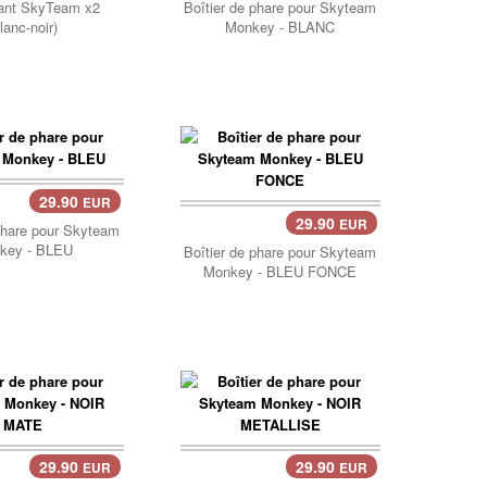
lant SkyTeam x2
Boîtier de phare pour Skyteam
lanc-noir)
Monkey - BLANC
29.90
EUR
er..
29.90
EUR
Panier..
phare pour Skyteam
key - BLEU
Boîtier de phare pour Skyteam
Monkey - BLEU FONCE
29.90
29.90
EUR
EUR
er..