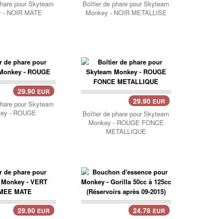
phare pour Skyteam
Boîtier de phare pour Skyteam
 - NOIR MATE
Monkey - NOIR METALLISE
29.90
EUR
29.90
EUR
Panier..
phare pour Skyteam
ey - ROUGE
Boîtier de phare pour Skyteam
Monkey - ROUGE FONCE
METALLIQUE
29.90
24.76
EUR
EUR
er..