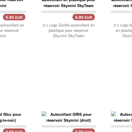
5.90
9.90
EUR
EUR
Panier..
Pani
utocollant en
2 x Logo Gorilla autocollant en
2 x Logo M
ur réservoir
plastique pour réservoir
en plasti
ini
Skymini SkyTeam
Skym
2.90
3.90