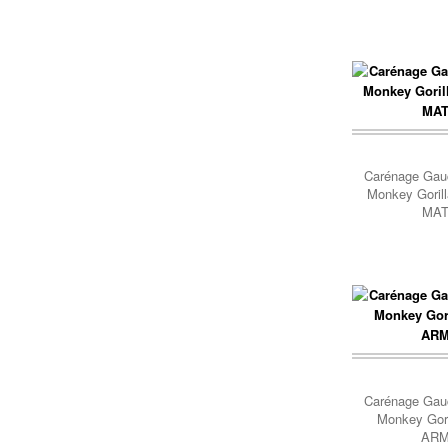
Panier..
Carénage Gau
Monkey Goril
MA
Panier..
Carénage Gau
Monkey Gori
AR