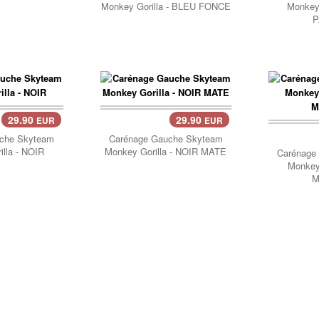
Monkey Gorilla - BLEU FONCE
Monkey 
P
29.90
29.90
EUR
EUR
Panier..
Pani
che Skyteam
Carénage Gauche Skyteam
lla - NOIR
Monkey Gorilla - NOIR MATE
Carénage
Monkey 
M