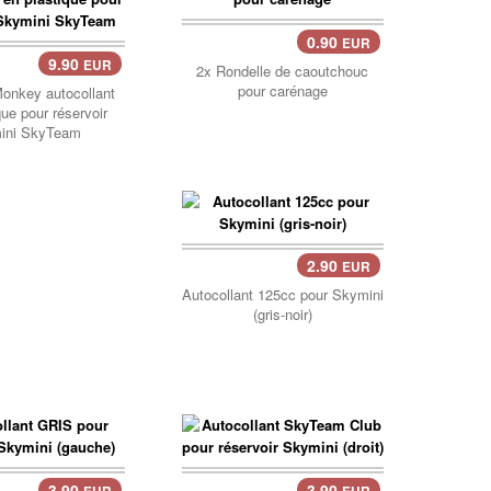
0.90
EUR
Panier..
9.90
EUR
er..
2x Rondelle de caoutchouc
pour carénage
onkey autocollant
que pour réservoir
ini SkyTeam
2.90
EUR
Panier..
Autocollant 125cc pour Skymini
(gris-noir)
3.90
3.90