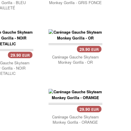
Gorilla - BLEU
Monkey Gorilla - GRIS FONCE
AILLETÉ
29.90
EUR
Panier..
29.90
EUR
er..
Carénage Gauche Skyteam
Monkey Gorilla - OR
 Gauche Skyteam
Gorilla - NOIR
ETALLIC
29.90
EUR
Panier..
Carénage Gauche Skyteam
Monkey Gorilla - ORANGE