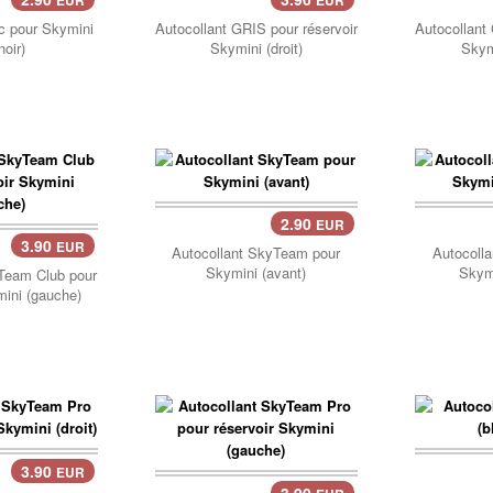
EUR
EUR
Panier..
Pani
c pour Skymini
Autocollant GRIS pour réservoir
Autocollant
noir)
Skymini (droit)
Skym
2.90
EUR
Panier..
Pani
3.90
EUR
Autocollant SkyTeam pour
Autocoll
Skymini (avant)
Skymi
Team Club pour
mini (gauche)
3.90
EUR
3.90