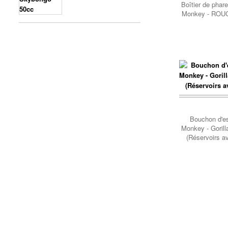
Boîtier de phar
Monkey - RO
Panier..
Bouchon d'e
Monkey - Gorill
(Réservoirs a