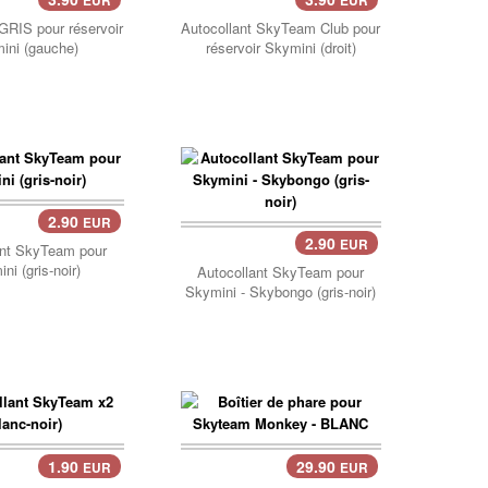
EUR
EUR
er..
Panier..
 GRIS pour réservoir
Autocollant SkyTeam Club pour
ini (gauche)
réservoir Skymini (droit)
2.90
EUR
er..
2.90
EUR
Panier..
ant SkyTeam pour
ni (gris-noir)
Autocollant SkyTeam pour
Skymini - Skybongo (gris-noir)
1.90
29.90
EUR
EUR
Panier..