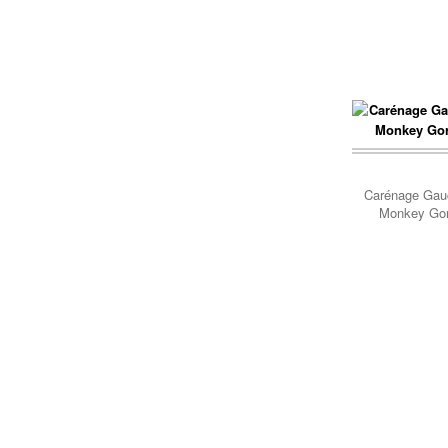
Panier..
Carénage Gau
Monkey Gori