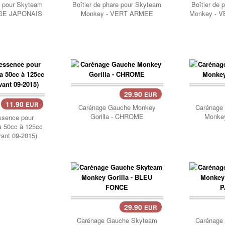
e pour Skyteam
Boîtier de phare pour Skyteam
Boîtier de 
UGE JAPONAIS
Monkey - VERT ARMEE
Monkey - 
29.90
EUR
Pani
11.90
EUR
Carénage Gauche Monkey
Carénage
Gorilla - CHROME
Monkey
ssence pour
a 50cc à 125cc
vant 09-2015)
29.90
EUR
Panier..
Pani
Carénage Gauche Skyteam
Carénage