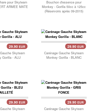
phare pour Skyteam
Bouchon d'essence pour
VERT ARMEE MATE
Monkey - Gorilla 50cc à 125cc
(Réservoirs après 09-2015)
29.90
29.90
EUR
EUR
er..
Panier..
 Gauche Skyteam
Carénage Gauche Skyteam
 Gorilla - ALU
Monkey Gorilla - BLANC
29.90
29.90
EUR
EUR
er..
Panier..
 Gauche Skyteam
Carénage Gauche Skyteam