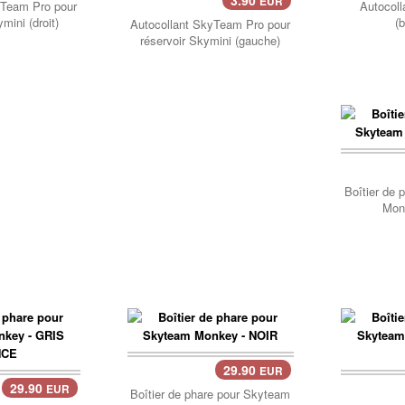
EUR
Panier..
yTeam Pro pour
Autocol
mini (droit)
(b
Autocollant SkyTeam Pro pour
réservoir Skymini (gauche)
Pani
Boîtier de 
Mon
29.90
EUR
Panier..
29.90
EUR
Pani
Boîtier de phare pour Skyteam