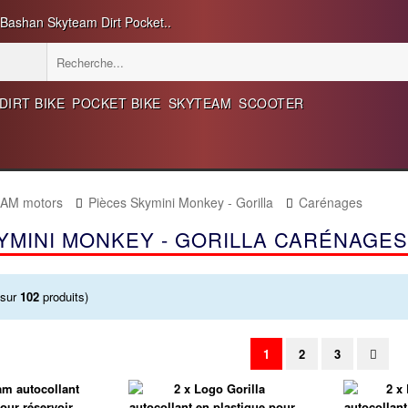
 Bashan Skyteam Dirt Pocket..
DIRT BIKE
POCKET BIKE
SKYTEAM
SCOOTER
EAM motors
Pièces Skymini Monkey - Gorilla
Carénages
YMINI MONKEY - GORILLA CARÉNAGES
sur
102
produits)
1
2
3