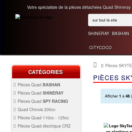
Votre spécialiste de la pièces détachées Quad Shineray
SHINERAY
BASHAN
CITYCOCO
Pièces SKYT
CATÉGORIES
PIÈCES SK
Pièces Quad
BASHAN
BASHAN 200CC BS200S3
Pièces Quad
SHINERAY
Afficher
1
à
48
(
SHINERAY 150 STE
Pièces Quad
SPY RACING
QUAD SPY250F1
Quad Chinois 200cc
PIÈCES QUAD CHINOIS
Pièces Quad 110cc - 125cc
200CC
PIÈCES QUAD 110CC -
Pièces Quad électrique CRZ
125CC
QUAD SPY250F3
Allumage Quad
PIÈCES QUAD